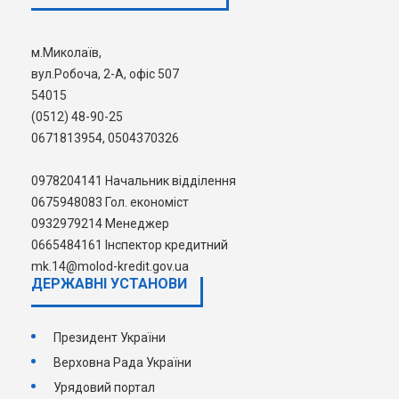
м.Миколаїв,
вул.Робоча, 2-А, офіс 507
54015
Дякуємо депутатському корпусу за розуміння
(0512) 48-90-25
важливості даного питання та підтримку в його
0671813954, 0504370326
прийнятті.
0978204141 Начальник відділення
0675948083 Гол. економіст
0932979214 Менеджер
0665484161 Інспектор кредитний
mk.14@molod-kredit.gov.ua
ДЕРЖАВНI УСТАНОВИ
Президент України
Верховна Рада України
Урядовий портал