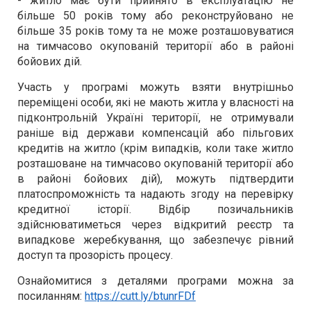
- житло має бути прийнято в експлуатацію не
більше 50 років тому або реконструйовано не
більше 35 років тому та не може розташовуватися
на тимчасово окупованій території або в районі
бойових дій.
Участь у програмі можуть взяти внутрішньо
переміщені особи, які не мають житла у власності на
підконтрольній Україні території, не отримували
раніше від держави компенсацій або пільгових
кредитів на житло (крім випадків, коли таке житло
розташоване на тимчасово окупованій території або
в районі бойових дій), можуть підтвердити
платоспроможність та надають згоду на перевірку
кредитної історії. Відбір позичальників
здійснюватиметься через відкритий реєстр та
випадкове жеребкування, що забезпечує рівний
доступ та прозорість процесу.
Ознайомитися з деталями програми можна за
посиланням:
https://cutt.ly/btunrFDf