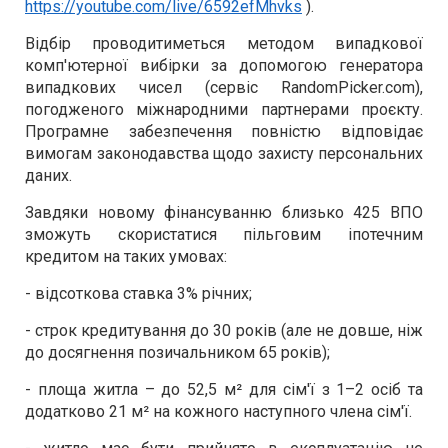
https://youtube.com/live/6592efMhvks
).
Відбір проводитиметься методом випадкової
комп'ютерної вибірки за допомогою генератора
випадкових чисел (сервіс RandomPicker.com),
погодженого міжнародними партнерами проєкту.
Програмне забезпечення повністю відповідає
вимогам законодавства щодо захисту персональних
даних.
Завдяки новому фінансуванню близько 425 ВПО
зможуть скористатися пільговим іпотечним
кредитом на таких умовах:
- відсоткова ставка 3% річних;
- строк кредитування до 30 років (але не довше, ніж
до досягнення позичальником 65 років);
- площа житла – до 52,5 м² для сім'ї з 1–2 осіб та
додатково 21 м² на кожного наступного члена сім'ї.