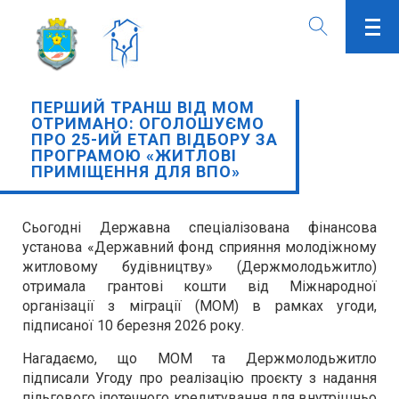
ПЕРШИЙ ТРАНШ ВІД МОМ
ОТРИМАНО: ОГОЛОШУЄМО
ПРО 25-ИЙ ЕТАП ВІДБОРУ ЗА
ПРОГРАМОЮ «ЖИТЛОВІ
ПРИМІЩЕННЯ ДЛЯ ВПО»
Сьогодні Державна спеціалізована фінансова
установа «Державний фонд сприяння молодіжному
житловому будівництву» (Держмолодьжитло)
отримала грантові кошти від Міжнародної
організації з міграції (МОМ) в рамках угоди,
підписаної 10 березня 2026 року.
Нагадаємо, що МОМ та Держмолодьжитло
підписали Угоду про реалізацію проєкту з надання
пільгового іпотечного кредитування для внутрішньо