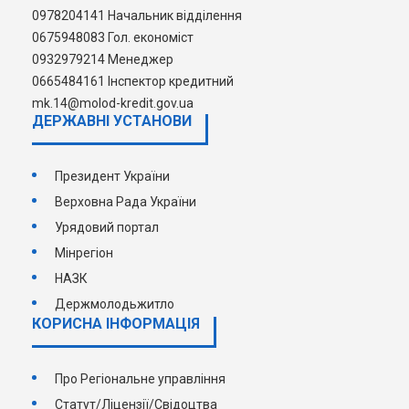
0978204141 Начальник відділення
0675948083 Гол. економіст
0932979214 Менеджер
0665484161 Інспектор кредитний
mk.14@molod-kredit.gov.ua
ДЕРЖАВНI УСТАНОВИ
Президент України
Верховна Рада України
Урядовий портал
Мінрегіон
НАЗК
Держмолодьжитло
КОРИСНА ІНФОРМАЦІЯ
Про Регіональне управління
Статут/Ліцензії/Свідоцтва