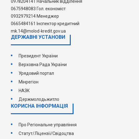
0978204141 Начальник відділення
0675948083 Гол. економіст
0932979214 Менеджер
0665484161 Інспектор кредитний
mk.14@molod-kredit.gov.ua
ДЕРЖАВНI УСТАНОВИ
Президент України
Верховна Рада України
Урядовий портал
Мінрегіон
НАЗК
Держмолодьжитло
КОРИСНА ІНФОРМАЦІЯ
Про Регіональне управління
Статут/Ліцензії/Свідоцтва