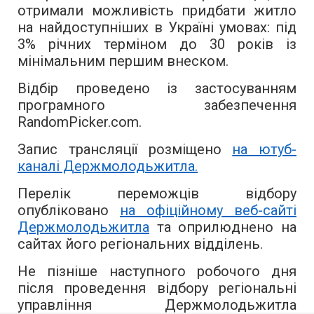
отримали можливість придбати житло
на найдоступніших в Україні умовах: під
3% річних терміном до 30 років із
мінімальним першим внеском.
Відбір проведено із застосуванням
програмного забезпечення
RandomPicker.com.
Запис трансляції розміщено
на ютуб-
каналі Держмолодьжитла.
Перелік переможців відбору
опубліковано
на офіційному веб-сайті
Держмолодьжитла
та оприлюднено на
сайтах його регіональних відділень.
Не пізніше наступного робочого дня
після проведення відбору регіональні
управління Держмолодьжитла