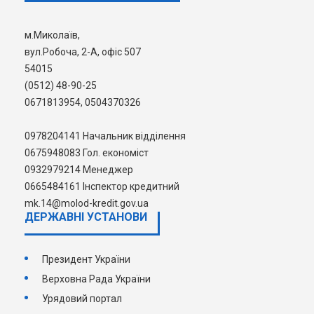
обговорення документу в рамках
консультацій Держмолодьжитла як
м.Миколаїв,
виконавця програми «Житлові
вул.Робоча, 2-А, офіс 507
приміщення для внутрішньо
54015
переміщених осіб» та Імплементаційного
(0512) 48-90-25
консультанта програми –
0671813954, 0504370326
консалтингової компанії IPC GmbH.
0978204141 Начальник відділення
0675948083 Гол. економіст
0932979214 Менеджер
0665484161 Інспектор кредитний
mk.14@molod-kredit.gov.ua
ДЕРЖАВНI УСТАНОВИ
Президент України
Верховна Рада України
Урядовий портал