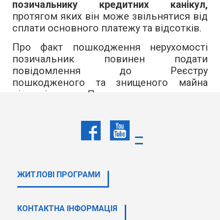
позичальнику кредитних канікул,
протягом яких він може звільнятися від
сплати основного платежу та відсотків.
Про факт пошкодження нерухомості
позичальник повинен подати
повідомлення до Реєстру
пошкодженого та знищеного майна
відповідно до Порядку, затвердженого
постановою КМУ №380.
Якщо підставою для встановлення
кредитних канікул є знищення житла,
такі кредитні канікули встановлюються
до моменту отримання громадянином
компенсації за знищений об’єкт
ЖИТЛОВІ ПРОГРАМИ
нерухомого майна.
Внесенню проєкту відповідних змін на
КОНТАКТНА ІНФОРМАЦІЯ
розгляд Уряду передувало плідне