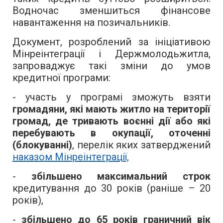
Водночас зменшиться фінансове
навантаження на позичальників.
Документ, розроблений за ініціативою
Мінреінтеграції і Держмолодьжитла,
запроваджує такі зміни до умов
кредитної програми:
- участь у програмі зможуть взяти
громадяни, які мають житло на території
громад, де тривають воєнні дії або які
перебувають в окупації, оточенні
(блокуванні)
, перелік яких затверджений
наказом Мінреінтеграції,
-
збільшено максимальний строк
кредитування до 30 років (раніше – 20
років),
-
збільшено до 65 років граничний вік