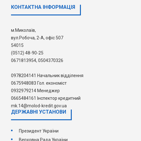
воєнного стану тимчасово окупованою рішенням
КОНТАКТНА ІНФОРМАЦІЯ
Ради національної безпеки і оборони України,
введеним у дію указом Президента України.
Перелік територій, на яких ведуться (велися) бойові
м.Миколаїв,
дії або тимчасово окупованих російською
вул.Робоча, 2-А, офіс 507
федерацією.
54015
Консультацію можна отримати за номером
(0512) 48-90-25
0665484161 Тетяна або звернувшись на електронну
0671813954, 0504370326
адресу: mk.14@molod-kredit.gov.ua
0978204141 Начальник відділення
0675948083 Гол. економіст
0932979214 Менеджер
0665484161 Інспектор кредитний
mk.14@molod-kredit.gov.ua
ДЕРЖАВНI УСТАНОВИ
Президент України
Верховна Рада України