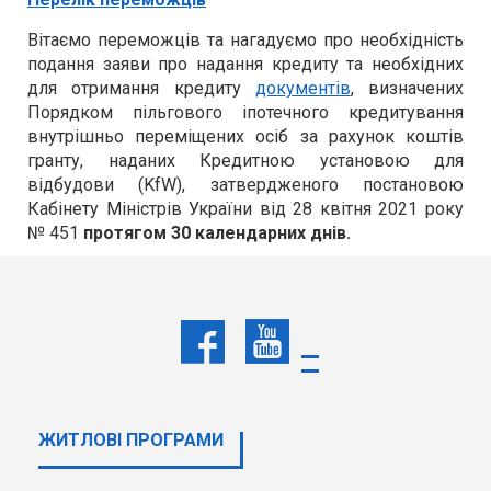
Вітаємо переможців та нагадуємо про необхідність
подання заяви про надання кредиту та необхідних
для отримання кредиту
документів
, визначених
Порядком пільгового іпотечного кредитування
внутрішньо переміщених осіб за рахунок коштів
гранту, наданих Кредитною установою для
відбудови (KfW), затвердженого постановою
Кабінету Міністрів України від 28 квітня 2021 року
№ 451
протягом 30 календарних днів.
Умови програми і роз’яснення щодо подання заяв та
інших документів представлені
на сайті Фонду
.
Звертаємо увагу!
Житло, на придбання якого
можуть бути спрямовані кредитні кошти, НЕ
ПОВИННЕ ЗНАХОДИТИСЬ на території
територіальних громад, що розташовані в районі
проведення воєнних (бойових) дій або які
ЖИТЛОВІ ПРОГРАМИ
перебувають в тимчасовій окупації, оточенні
(блокуванні), або на території, визнаній в умовах