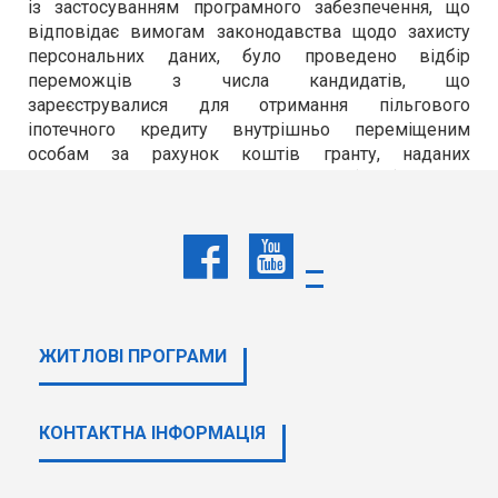
із застосуванням програмного забезпечення, що
відповідає вимогам законодавства щодо захисту
персональних даних,
було проведено відбір
переможців з числа кандидатів, що
зареєструвалися для отримання пільгового
іпотечного кредиту внутрішньо переміщеним
особам за рахунок коштів гранту, наданих
Кредитною Установою для Відбудови (KFW).
За результатами проведеного відбору
повідомляємо про перелік переможців.
Перелік переможців
Вітаємо переможців та нагадуємо про
необхідність подання заяви про надання кредиту
ЖИТЛОВІ ПРОГРАМИ
та необхідних для отримання кредиту
документів
, визначених Порядком пільгового
іпотечного кредитування внутрішньо переміщених
КОНТАКТНА ІНФОРМАЦІЯ
осіб за рахунок коштів гранту, наданих Кредитною
установою для відбудови (KfW), затвердженого
постановою Кабінету Міністрів України від 28 квітня