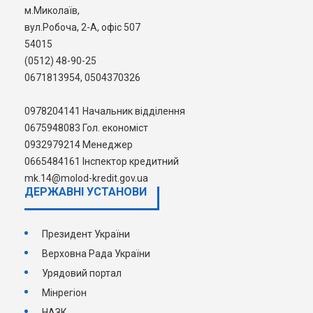
м.Миколаїв,
2021 року № 451
протягом 30 календарних днів.
вул.Робоча, 2-А, офіс 507
Консультацію можна отримати за номером
54015
0665484161 (Тетяна Олександрівна) або
(0512) 48-90-25
звернувшись на електронну адресу: mk.14@molod-
0671813954, 0504370326
kredit.gov.ua
0978204141 Начальник відділення
0675948083 Гол. економіст
0932979214 Менеджер
0665484161 Інспектор кредитний
mk.14@molod-kredit.gov.ua
ДЕРЖАВНI УСТАНОВИ
Президент України
Верховна Рада України
Урядовий портал
Мінрегіон
НАЗК