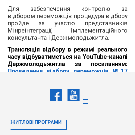
Для забезпечення контролю за
відбором переможців процедура відбору
пройде за участю представників
Мінреінтеграції, Імплементаційного
консультанта і Держмолодьжитла.
Трансляція відбору в режимі реального
часу відбуватиметься на YouTube-каналі
Держмолодьжитла за посиланням:
Проведення відбору переможців №17
(youtube.com)
Заплановано відібрати
200
переможців
із числа зареєстрованих кандидатів.
Не пізніше наступного робочого дня
після проведення відбору регіональні
ЖИТЛОВІ ПРОГРАМИ
управління Держмолодьжитла
повідомлять переможців про