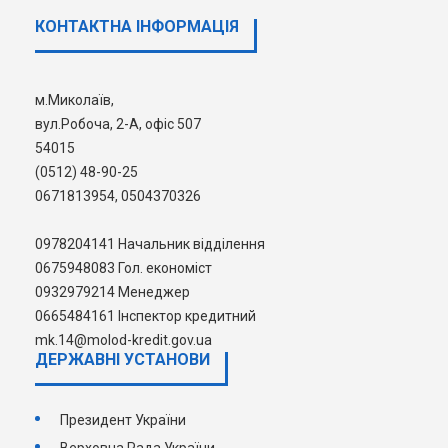
необхідність подання документів,
КОНТАКТНА ІНФОРМАЦІЯ
визначених Порядком.
Перелік переможців відбору буде
опубліковано на офіційному веб-сайті
м.Миколаїв,
Держмолодьжитла і сайтах його
вул.Робоча, 2-А, офіс 507
регіональних відділень.
54015
(0512) 48-90-25
Щиро бажаємо удачі кожному
0671813954, 0504370326
кандидату!
0978204141 Начальник відділення
0675948083 Гол. економіст
0932979214 Менеджер
0665484161 Інспектор кредитний
mk.14@molod-kredit.gov.ua
ДЕРЖАВНI УСТАНОВИ
Президент України