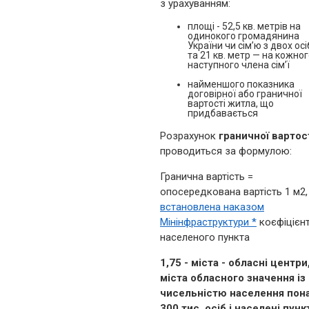
з урахуванням:
площі - 52,5 кв. метрів на
одинокого громадянина
України чи сім’ю з двох осі
та 21 кв. метр — на кожно
наступного члена сім’ї
найменшого показника
договірної або граничної
вартості житла, що
придбавається
Розрахунок
граничної вартос
проводиться за формулою:
Гранична вартість =
опосередкована вартість 1 м2,
встановлена наказом
Мінінфраструктури *
коєфіцієн
населеного пункта
1,75 - міста - обласні центри
міста обласного значення із
чисельністю населення пон
300 тис. осіб і населені пунк