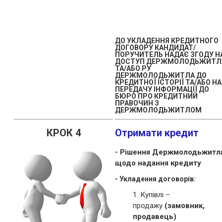
ДО УКЛАДЕННЯ КРЕДИТНОГО
ДОГОВОРУ КАНДИДАТ/
ПОРУЧИТЕЛЬ НАДАЄ ЗГОДУ Н
ДОСТУП ДЕРЖМОЛОДЬЖИТЛ
ТА/АБО РУ
ДЕРЖМОЛОДЬЖИТЛА ДО
КРЕДИТНОЇ ІСТОРІЇ ТА/АБО НА
ПЕРЕДАЧУ ІНФОРМАЦІЇ ДО
БЮРО ПРО КРЕДИТНИЙ
ПРАВОЧИН З
ДЕРЖМОЛОДЬЖИТЛОМ
КРОК 4
Отримати кредит
- Рішення Держмолодьжитл
щодо надання кредиту
- Укладення договорів:
1. Купівлі –
продажу
(замовник,
продавець)