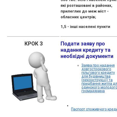
які розташовані в районах,
прилеглих до меж міст -
обласних центрів;
1,5 - інші населені пункти
КРОК 3
Подати заяву про
надання кредиту та
необхідні документи
Заява про надання
довгострокового
пільгового кредиту
для будівництва
(реконструкції) та
придбання житла д
одинокого молодог
громадянина
Паспорт споживчого кред