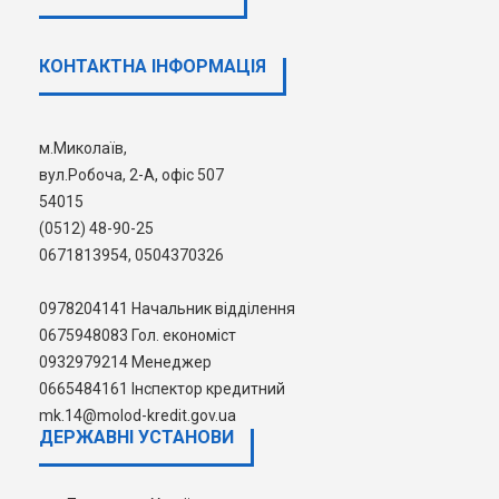
протокол
№38
)
Договір поруки
(множинність
КОНТАКТНА ІНФОРМАЦІЯ
поручителів)
(затверджений
29.03.2024, протокол
№38)
м.Миколаїв,
вул.Робоча, 2-А, офіс 507
54015
(0512) 48-90-25
НЕХАЙ НАСТУПНИМ КРОКОМ СТАНЕ
0671813954, 0504370326
КРОК ДО ЩАСЛИВОГО ЖИТТЯ У
ВЛАСНІЙ ДОМІВЦІ!
0978204141 Начальник відділення
0675948083 Гол. економіст
0932979214 Менеджер
0665484161 Інспектор кредитний
mk.14@molod-kredit.gov.ua
ДЕРЖАВНI УСТАНОВИ