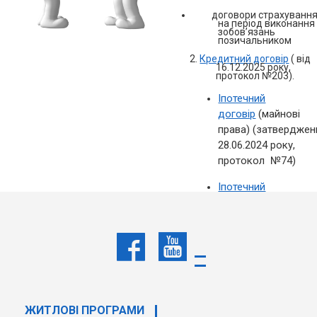
договори страхуванн
на період виконання
зобов’язань
позичальником
2.
Кредитний договір
( від
16.12.2025
року,
протокол №203).
Іпотечний
договір
(майнові
права) (затверджен
28.06.2024
року,
протокол
№74
)
Іпотечний
договір
(майно)
(затверджений
28.08.2025
року,
протокол
№130
)
Договір
поруки
(затвердже
29.03.2024
року,
ЖИТЛОВІ ПРОГРАМИ