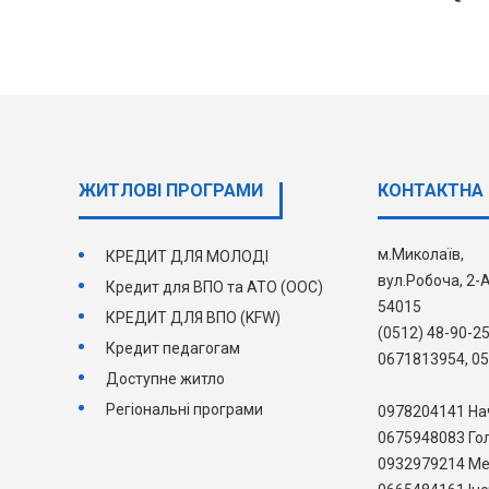
ЖИТЛОВІ ПРОГРАМИ
КОНТАКТНА 
м.Миколаїв,
КРЕДИТ ДЛЯ МОЛОДІ
вул.Робоча, 2-А
Кредит для ВПО та АТО (ООС)
54015
КРЕДИТ ДЛЯ ВПО (KFW)
(0512) 48-90-2
Кредит педагогам
0671813954, 0
Доступне житло
Регіональні програми
0978204141 На
0675948083 Гол
0932979214 М