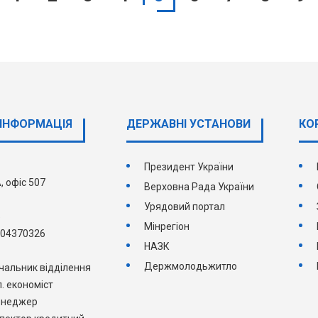
ІНФОРМАЦІЯ
ДЕРЖАВНI УСТАНОВИ
КО
Президент України
, офіс 507
Верховна Рада України
Урядовий портал
5
Мінрегіон
504370326
НАЗК
Держмолодьжитло
чальник відділення
. економіст
енеджер