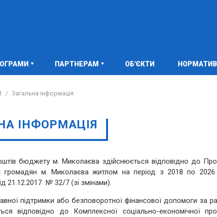
РОГРАМИ
ПАРТНЕРАМ
ОБ'ЄКТИ
НОРМАТИВ
И
/
Загальна інформація
НА ІНФОРМАЦІЯ
тів бюджету м. Миколаєва здійснюється відповідно до Про
 громадян м. Миколаєва житлом на період з 2018 по 2026 
 21.12.2017 № 32/7 (зі змінами).
ної підтримки або безповоротної фінансової допомоги за р
ься відповідно до Комплексної соціально-економічної про