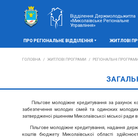
Відділення Держмолодьжитла
«Миколаївське Регіональне
Управління»
ПРО РЕГІОНАЛЬНЕ ВІДДІЛЕННЯ
ЖИТЛОВІ П
ГОЛОВНА
/
ЖИТЛОВІ ПРОГРАМИ
/
РЕГІОНАЛЬНІ ПРОГРАМ
ЗАГАЛЬ
Пільгове молодіжне кредитування за рахунок кош
забезпечення молодих сімей та одиноких молодих
затвердженої рішенням Миколаївської міської ради від
Пільгове молодіжне кредитування, надання держав
коштів бюджету Миколаївської області здійснюєт