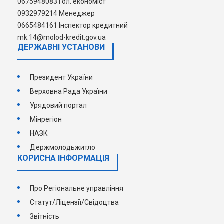
0675948083 Гол. економіст
0932979214 Менеджер
0665484161 Інспектор кредитний
mk.14@molod-kredit.gov.ua
ДЕРЖАВНI УСТАНОВИ
Президент України
Верховна Рада України
Урядовий портал
Мінрегіон
НАЗК
Держмолодьжитло
КОРИСНА ІНФОРМАЦІЯ
Про Регіональне управління
Статут/Ліцензії/Свідоцтва
Звітність