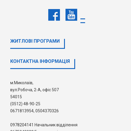
** - не беруть участі у відборі кандидати, що не надали пов
ВИЗНАЧЕННЯ МІСЦЯ В
РЕЙТИНГУ
ЖИТЛОВІ ПРОГРАМИ
КОНТАКТНА ІНФОРМАЦІЯ
м.Миколаїв,
ШУКАТИ
вул.Робоча, 2-А, офіс 507
54015
(0512) 48-90-25
0671813954, 0504370326
0978204141 Начальник відділення