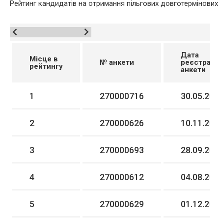
Рейтинг кандидатів на отримання пільгових довготермінових
Дата
Місце в
№ анкети
реєстрації
рейтингу
анкети
1
270000716
30.05.201
2
270000626
10.11.200
3
270000693
28.09.201
4
270000612
04.08.200
5
270000629
01.12.200