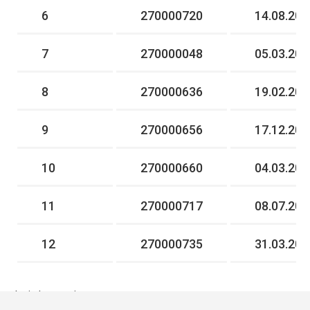
6
270000720
14.08.201
7
270000048
05.03.200
8
270000636
19.02.200
9
270000656
17.12.200
10
270000660
04.03.201
11
270000717
08.07.201
12
270000735
31.03.201
* - інформація поновлюється один раз на день