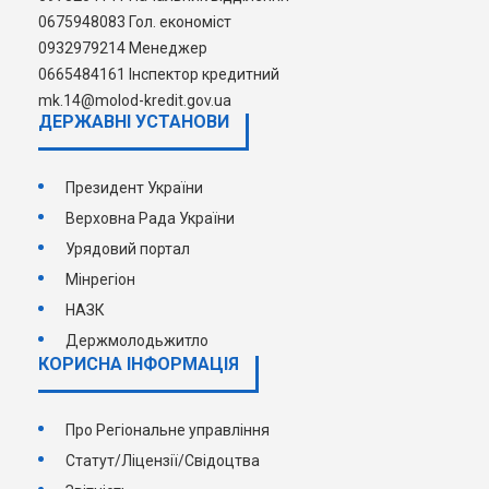
0675948083 Гол. економіст
0932979214 Менеджер
0665484161 Інспектор кредитний
mk.14@molod-kredit.gov.ua
ДЕРЖАВНI УСТАНОВИ
Президент України
Верховна Рада України
Урядовий портал
Мінрегіон
НАЗК
Держмолодьжитло
КОРИСНА ІНФОРМАЦІЯ
Про Регіональне управління
Статут/Ліцензії/Свідоцтва