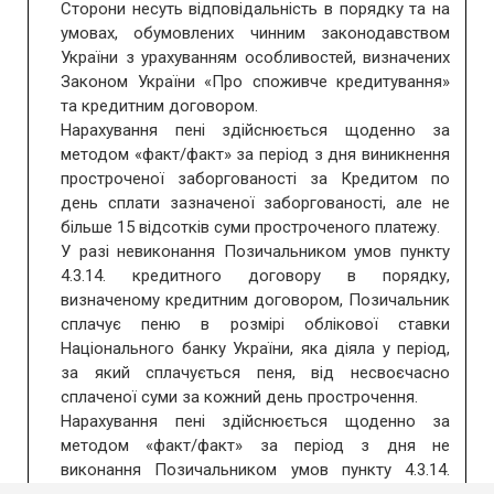
Сторони несуть відповідальність в порядку та на
умовах, обумовлених чинним законодавством
України з урахуванням особливостей, визначених
Законом України «Про споживче кредитування»
та кредитним договором.
Нарахування пені здійснюється щоденно за
методом «факт/факт» за період з дня виникнення
простроченої заборгованості за Кредитом по
день сплати зазначеної заборгованості, але не
більше 15 відсотків суми простроченого платежу.
У разі невиконання Позичальником умов пункту
4.3.14. кредитного договору в порядку,
визначеному кредитним договором, Позичальник
сплачує пеню в розмірі облікової ставки
Національного банку України, яка діяла у період,
за який сплачується пеня, від несвоєчасно
сплаченої суми за кожний день прострочення.
Нарахування пені здійснюється щоденно за
методом «факт/факт» за період з дня не
виконання Позичальником умов пункту 4.3.14.