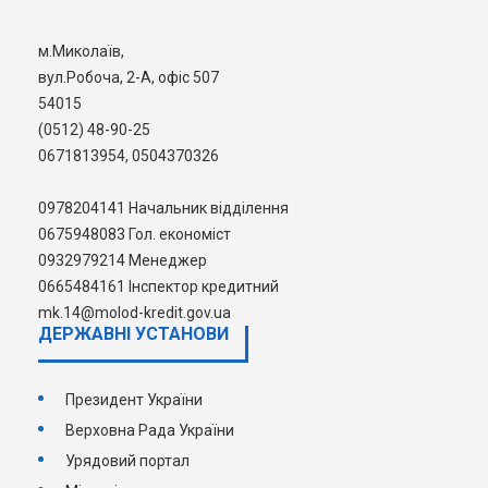
м.Миколаїв,
ШУКАТИ
вул.Робоча, 2-А, офіс 507
54015
(0512) 48-90-25
0671813954, 0504370326
0978204141 Начальник відділення
0675948083 Гол. економіст
0932979214 Менеджер
0665484161 Інспектор кредитний
mk.14@molod-kredit.gov.ua
ДЕРЖАВНI УСТАНОВИ
Президент України
Верховна Рада України
Урядовий портал